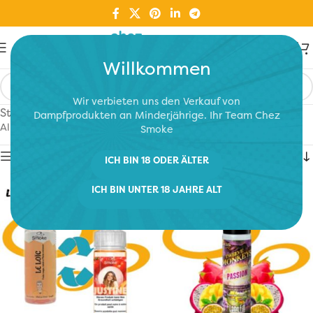
Willkommen
Wir verbieten uns den Verkauf von
Start
/
E-Liquids
/
Longfill 0-16 mg Nikotin
/
Fruchtig
Dampfprodukten an Minderjährige. Ihr Team Chez
Alle 3 Ergebnisse werden angezeigt
Smoke
Show sidebar
ICH BIN 18 ODER ÄLTER
ICH BIN UNTER 18 JAHRE ALT