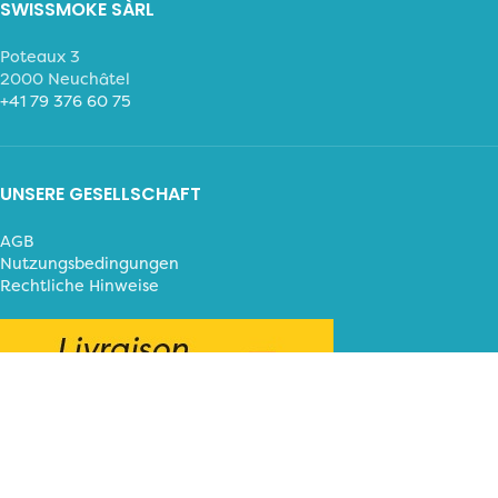
SWISSMOKE SÀRL
Poteaux 3
2000 Neuchâtel
+41 79 376 60 75
UNSERE GESELLSCHAFT
AGB
Nutzungsbedingungen
Rechtliche Hinweise