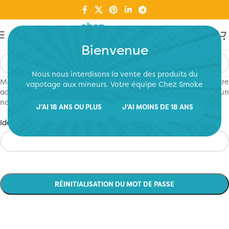
Bienvenue
Nous nous interdisons la vente des produits du
Mot de passe perdu ? Veuillez saisir votre identifiant ou votre
vapotage aux mineurs. Votre équipe Chez Smoke
adresse e-mail. Vous recevrez un lien par e-mail pour créer un
nouveau mot de passe.
J'AI 18 ANS OU PLUS
J'AI MOINS DE 18 ANS
*
Identifiant ou e-mail
RÉINITIALISATION DU MOT DE PASSE