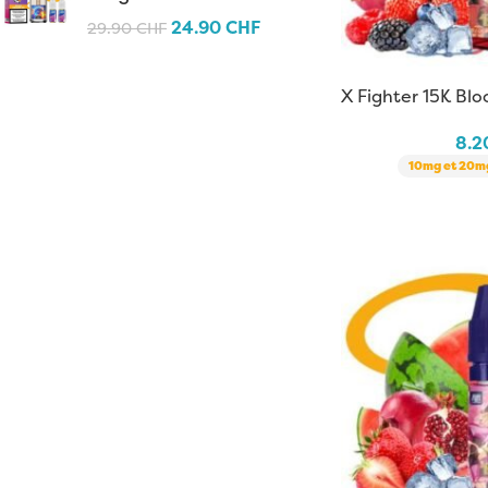
24.90
CHF
29.90
CHF
X Fighter 15K Blo
Fighter Fuel | 10 
8.
10mg et 20mg