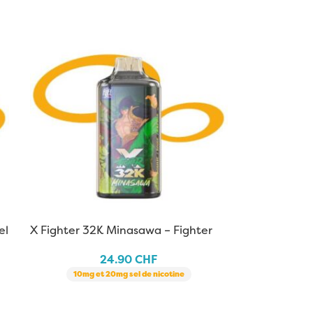
el
X Fighter 32K Minasawa – Fighter
Fuel x Aspire
24.90
CHF
10mg et 20mg sel de nicotine