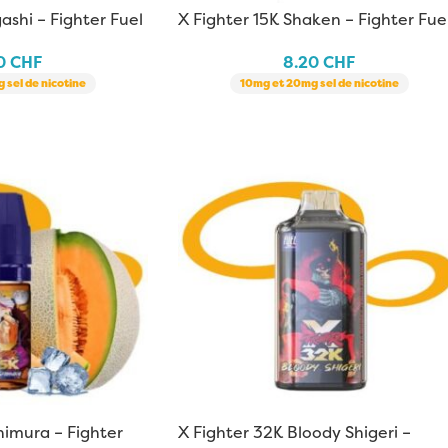
ashi – Fighter Fuel
X Fighter 15K Shaken – Fighter Fuel
10 ml
20
CHF
8.20
CHF
 sel de nicotine
10mg et 20mg sel de nicotine
himura – Fighter
X Fighter 32K Bloody Shigeri –