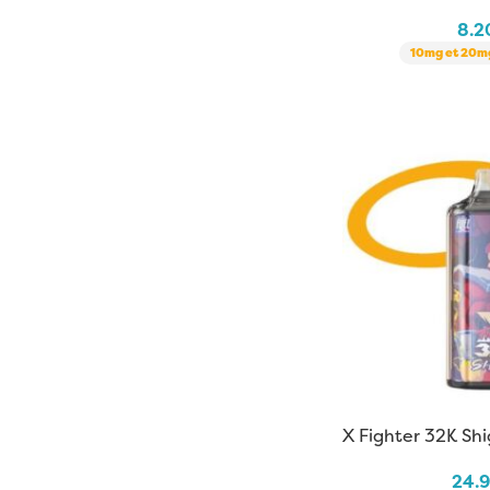
Fuel | 10 ml
8.
10mg et 20mg
X Fighter 32K Shi
X Aspire
24.