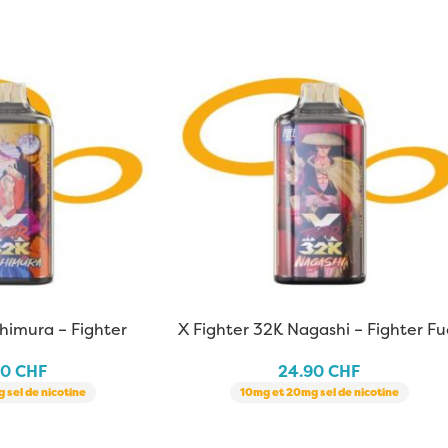
himura – Fighter
X Fighter 32K Nagashi – Fighter Fu
x Aspire
90
CHF
24.90
CHF
 sel de nicotine
10mg et 20mg sel de nicotine