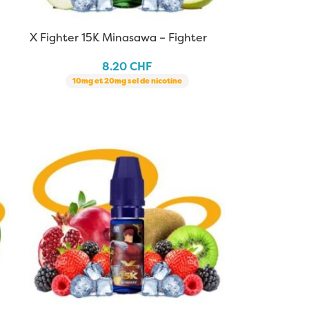
X Fighter 15K Minasawa – Fighter
Fuel | 10 ml
8.20
CHF
10mg et 20mg sel de nicotine