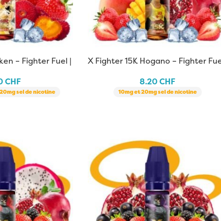
ken – Fighter Fuel |
X Fighter 15K Hogano – Fighter Fue
| 10 ml
20
CHF
8.20
CHF
20mg sel de nicotine
10mg et 20mg sel de nicotine