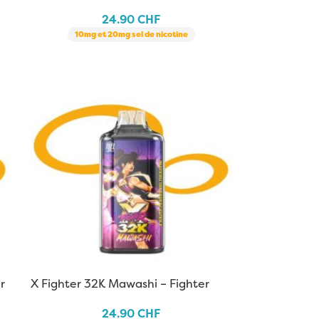
X Aspire
24.90
CHF
10mg et 20mg sel de nicotine
r
X Fighter 32K Mawashi – Fighter
Fuel X Aspire
24.90
CHF