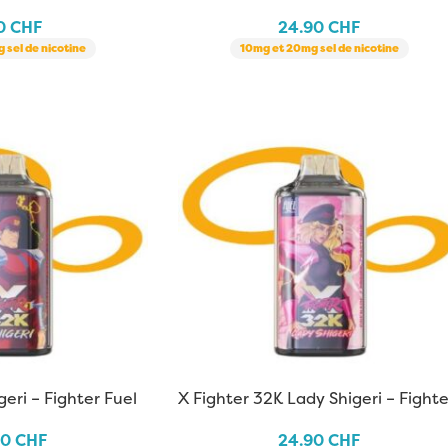
Fighter Fuel X Aspire
20
CHF
24.90
CHF
 sel de nicotine
10mg et 20mg sel de nicotine
geri – Fighter Fuel
X Fighter 32K Lady Shigeri – Fighte
Fuel X Aspire
90
CHF
24.90
CHF