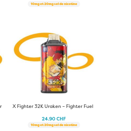
10mg et 20mg sel de nicotine
r
X Fighter 32K Uraken – Fighter Fuel
x Aspire
24.90
CHF
10mg et 20mg sel de nicotine