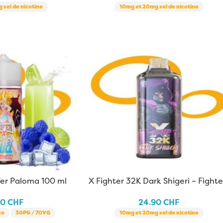
 sel de nicotine
10mg et 20mg sel de nicotine
fer Paloma 100 ml
X Fighter 32K Dark Shigeri – Fighte
Fuel x Aspire
50
CHF
24.90
CHF
ce
30PG / 70VG
10mg et 20mg sel de nicotine