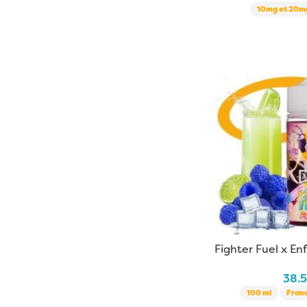
10mg et 20mg
Fighter Fuel x En
38.
100 ml
Fran