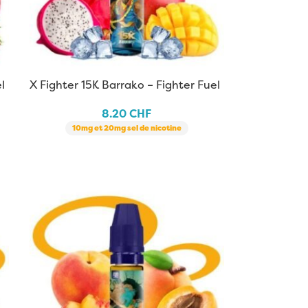
l
X Fighter 15K Barrako – Fighter Fuel
| 10 ml
8.20
CHF
10mg et 20mg sel de nicotine