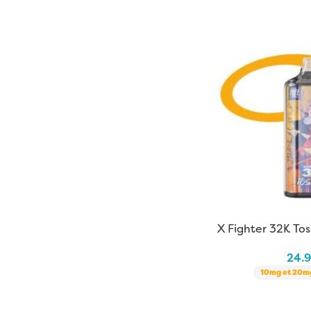
X Fighter 32K Tos
Fuel x Aspire
24.
10mg et 20mg