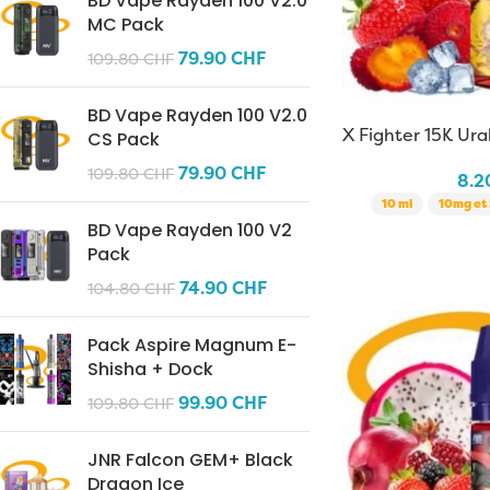
BD Vape Rayden 100 V2.0
MC Pack
79.90
CHF
109.80
CHF
BD Vape Rayden 100 V2.0
X Fighter 15K Ura
CS Pack
10 ml
79.90
CHF
109.80
CHF
8.
10 ml
10mg et 
BD Vape Rayden 100 V2
Pack
74.90
CHF
104.80
CHF
Pack Aspire Magnum E-
Shisha + Dock
99.90
CHF
109.80
CHF
JNR Falcon GEM+ Black
Dragon Ice