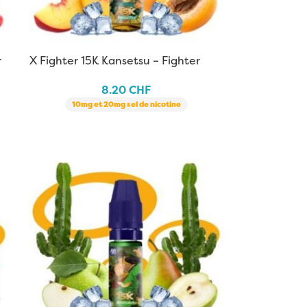
r
X Fighter 15K Kansetsu – Fighter
Fuel | 10 ml
8.20
CHF
10mg et 20mg sel de nicotine