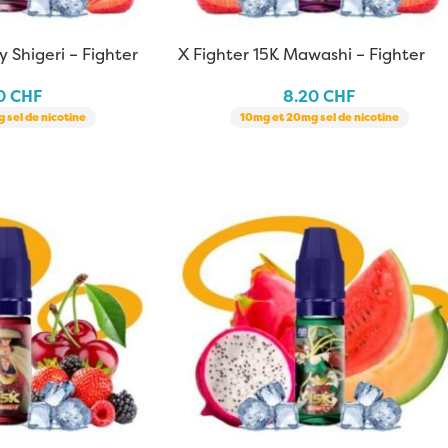
y Shigeri – Fighter
X Fighter 15K Mawashi – Fighter
Fuel | 10 ml
20
CHF
8.20
CHF
 sel de nicotine
10mg et 20mg sel de nicotine