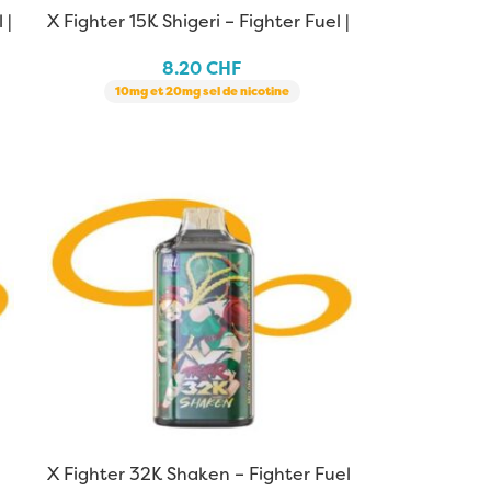
 |
X Fighter 15K Shigeri – Fighter Fuel |
10 ml
8.20
CHF
10mg et 20mg sel de nicotine
X Fighter 32K Shaken – Fighter Fuel