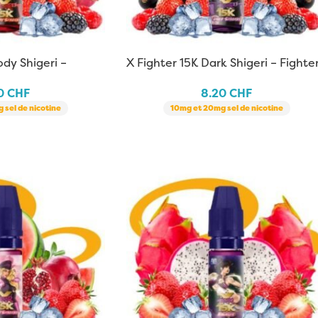
ody Shigeri –
X Fighter 15K Dark Shigeri – Fighte
ml
Fuel | 10 ml
20
CHF
8.20
CHF
 sel de nicotine
10mg et 20mg sel de nicotine