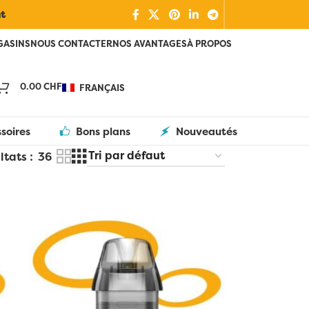
nt
GASINS
NOUS CONTACTER
NOS AVANTAGES
À PROPOS
0.00
CHF
FRANÇAIS
soires
Bons plans
Nouveautés
ltats
36