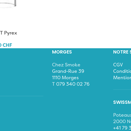
T Pyrex
0
CHF
MORGES
NOTRE 
Chez Smoke
CGV
Grand-Rue 39
Conditio
1110 Morges
Mention
T
079 340 02 76
SWISSM
Poteau
2000 N
+41 79 