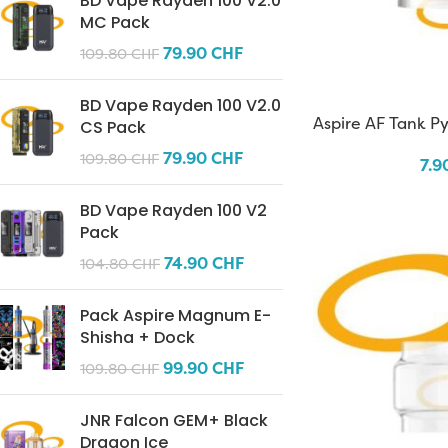
BD Vape Rayden 100 V2.0
MC Pack
79.90
CHF
109.80
CHF
BD Vape Rayden 100 V2.0
Aspire AF Tank P
CS Pack
79.90
CHF
109.80
CHF
7.9
BD Vape Rayden 100 V2
Pack
74.90
CHF
104.80
CHF
Pack Aspire Magnum E-
Shisha + Dock
99.90
CHF
109.80
CHF
JNR Falcon GEM+ Black
Dragon Ice