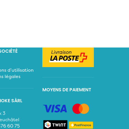
SOCIÉTÉ
ns d’utilisation
s légales
MOYENS DE PAIEMENT
OKE SÀRL
x 3
euchâtel
376 60 75