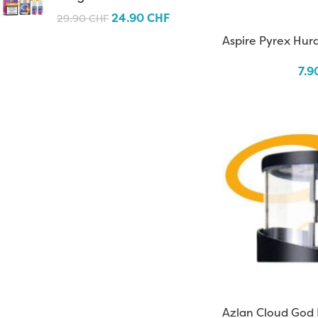
24.90
CHF
29.90
CHF
Aspire Pyrex Hur
7.9
Azlan Cloud God 