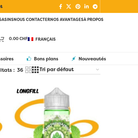
nt
GASINS
NOUS CONTACTER
NOS AVANTAGES
À PROPOS
0.00
CHF
FRANÇAIS
soires
Bons plans
Nouveautés
ltats
36