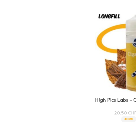
High Pics Labs – C
20.50
CH
30 ml