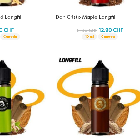
d Longfill
Don Cristo Maple Longfill
90
CHF
12.90
CHF
17.90
CHF
Canada
10 ml
Canada