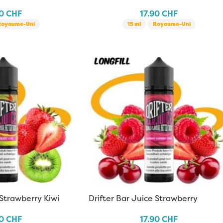
90
CHF
17.90
CHF
Royaume-Uni
15 ml
Royaume-Uni
 Strawberry Kiwi
Drifter Bar Juice Strawberry
Raspberry Cherry
90
CHF
17.90
CHF