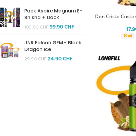
Pack Aspire Magnum E-
Don Cristo Custar
Shisha + Dock
99.90
CHF
109.80
CHF
17.
10 ml
JNR Falcon GEM+ Black
Dragon Ice
24.90
CHF
29.90
CHF