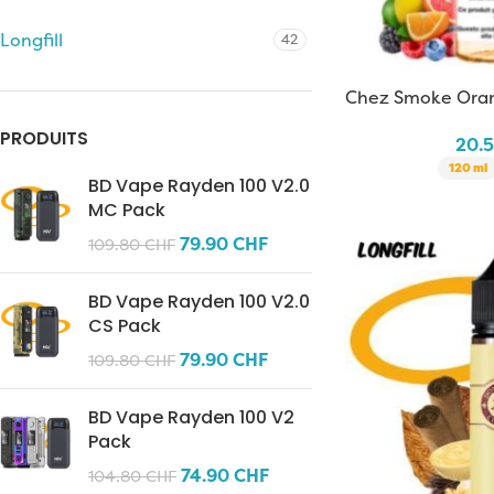
Longfill
42
Chez Smoke Ora
PRODUITS
20.
120 ml
BD Vape Rayden 100 V2.0
MC Pack
79.90
CHF
109.80
CHF
BD Vape Rayden 100 V2.0
CS Pack
79.90
CHF
109.80
CHF
BD Vape Rayden 100 V2
Pack
74.90
CHF
104.80
CHF