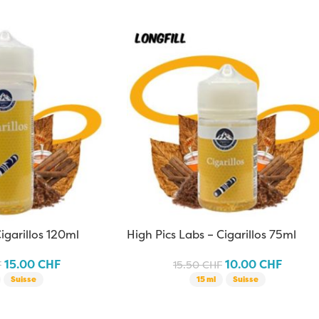
igarillos 120ml
High Pics Labs – Cigarillos 75ml
15.00
CHF
10.00
CHF
F
15.50
CHF
Suisse
15 ml
Suisse