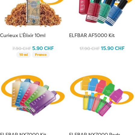
Curieux L’Élixir 10ml
ELFBAR AF5000 Kit
5.90
CHF
15.90
CHF
7.90
CHF
17.90
CHF
10 ml
France
ELFBAR NX7000 Kit
ELFBAR NX7000 Pods