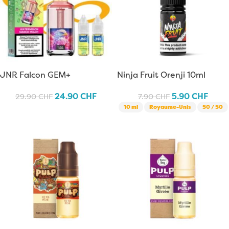
JNR Falcon GEM+
Ninja Fruit Orenji 10ml
Watermelon Mango Peach
24.90
CHF
5.90
CHF
29.90
CHF
7.90
CHF
10 ml
Royaume-Unis
50 / 50