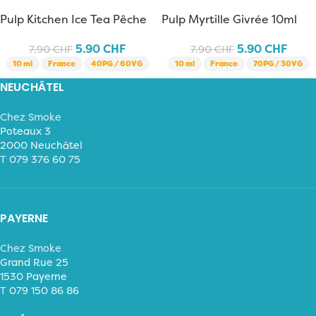
Pulp Kitchen Ice Tea Pêche
Pulp Myrtille Givrée 10ml
10ml
5.90
CHF
5.90
CHF
7.90
CHF
7.90
CHF
10 ml
France
40PG / 60VG
10 ml
France
70PG / 30VG
NEUCHÂTEL
Chez Smoke
Poteaux 3
2000 Neuchâtel
T
079 376 60 75
PAYERNE
Chez Smoke
Grand Rue 25
1530 Payerne
T
079 150 86 86