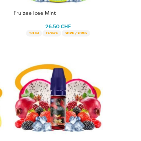
Fruizee Icee Mint
26.50
CHF
50 ml
France
30PG / 70VG