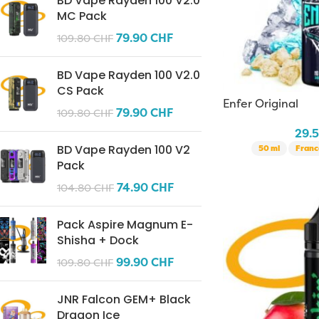
BD Vape Rayden 100 V2.0
MC Pack
79.90
CHF
109.80
CHF
BD Vape Rayden 100 V2.0
CS Pack
Enfer Original
79.90
CHF
109.80
CHF
29.
BD Vape Rayden 100 V2
50 ml
Franc
Pack
74.90
CHF
104.80
CHF
Pack Aspire Magnum E-
Shisha + Dock
99.90
CHF
109.80
CHF
JNR Falcon GEM+ Black
Dragon Ice