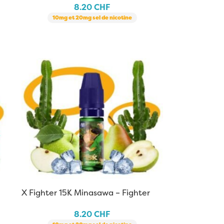
8.20
CHF
10mg et 20mg sel de nicotine
X Fighter 15K Minasawa – Fighter
Fuel | 10 ml
8.20
CHF