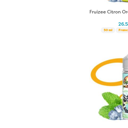
Fruizee Citron 
26.
50 ml
Franc