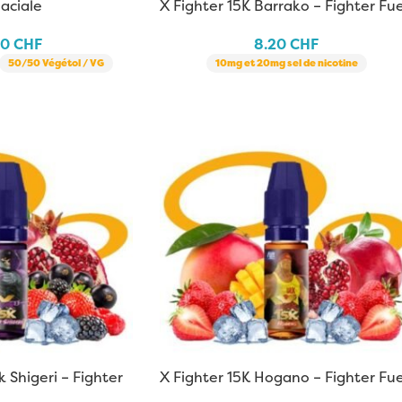
aciale
X Fighter 15K Barrako – Fighter Fue
| 10 ml
90
CHF
8.20
CHF
50/50 Végétol / VG
10mg et 20mg sel de nicotine
k Shigeri – Fighter
X Fighter 15K Hogano – Fighter Fue
| 10 ml