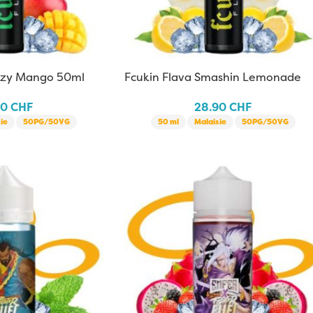
eezy Mango 50ml
Fcukin Flava Smashin Lemonade
50ml
90
CHF
28.90
CHF
ie
50PG/50VG
50 ml
Malaisie
50PG/50VG