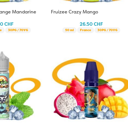
Orange Mandarine
Fruizee Crazy Mango
50
CHF
26.50
CHF
e
30PG / 70VG
50 ml
France
30PG / 70VG