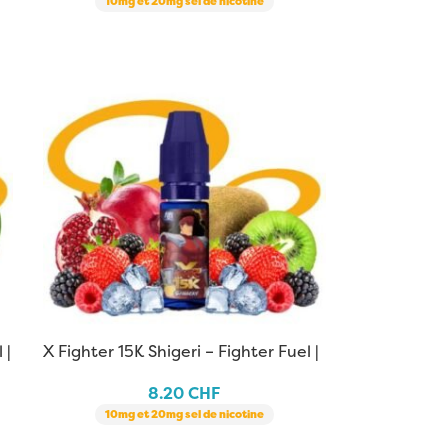
10mg et 20mg sel de nicotine
 |
X Fighter 15K Shigeri – Fighter Fuel |
10 ml
8.20
CHF
10mg et 20mg sel de nicotine