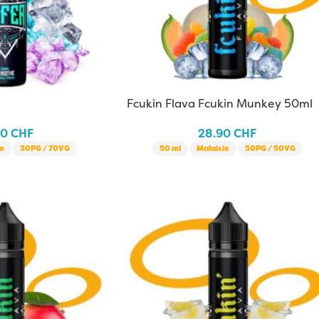
Fcukin Flava Fcukin Munkey 50ml
50
CHF
28.90
CHF
e
30PG / 70VG
50 ml
Malaisie
50PG / 50VG