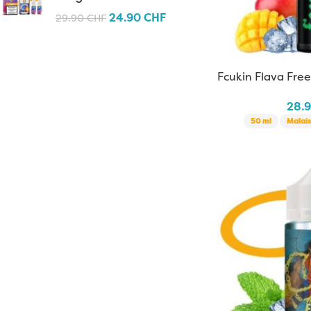
24.90
CHF
29.90
CHF
Fcukin Flava Fr
28.
50 ml
Malais