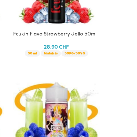
Fcukin Flava Strawberry Jello 50ml
28.90
CHF
50 ml
Malaisie
50PG/50VG