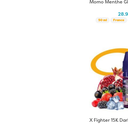
Momo Menthe Gl
28.
50 ml
France
X Fighter 15K Dar
Fuel | 10 ml