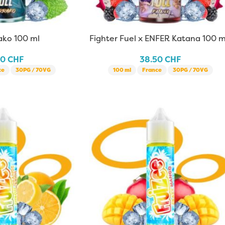
ako 100 ml
Fighter Fuel x ENFER Katana 100 m
50
CHF
38.50
CHF
ce
30PG / 70VG
100 ml
France
30PG / 70VG