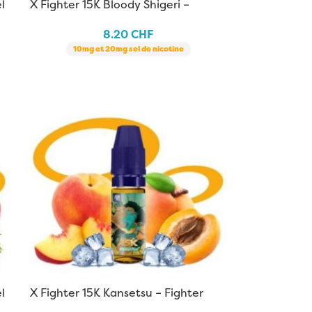
l
X Fighter 15K Bloody Shigeri –
Fighter Fuel | 10 ml
8.20
CHF
10mg et 20mg sel de nicotine
l
X Fighter 15K Kansetsu – Fighter
Fuel | 10 ml