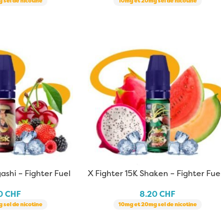
 sel de nicotine
10mg et 20mg sel de nicotine
ashi – Fighter Fuel
X Fighter 15K Shaken – Fighter Fuel
10 ml
20
CHF
8.20
CHF
 sel de nicotine
10mg et 20mg sel de nicotine