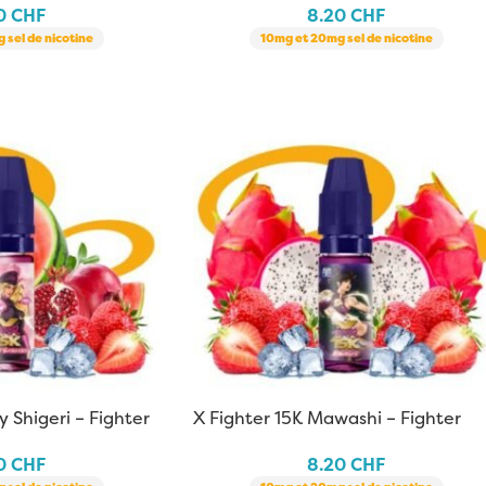
20
CHF
8.20
CHF
 sel de nicotine
10mg et 20mg sel de nicotine
y Shigeri – Fighter
X Fighter 15K Mawashi – Fighter
Fuel | 10 ml
20
CHF
8.20
CHF