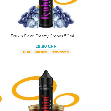
Fcukin Flava Freezy Grapes 50ml
28.90
CHF
50 ml
Malaisie
50PG/50VG