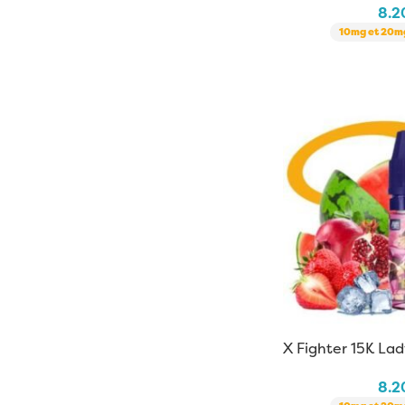
8.
10mg et 20mg
X Fighter 15K Lad
Fuel | 10 ml
8.