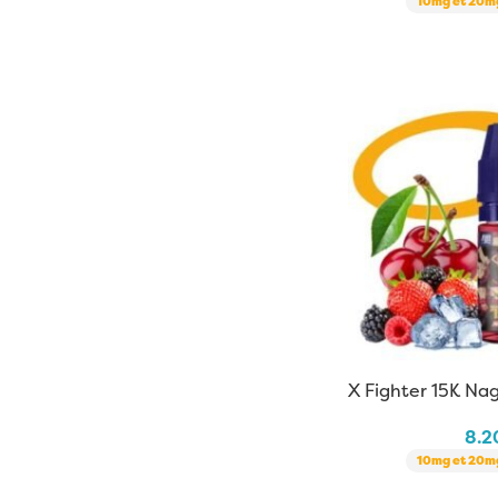
10mg et 20mg
X Fighter 15K Nag
| 10 ml
8.
10mg et 20mg