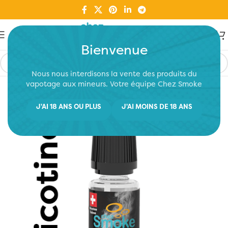
Bienvenue
Nous nous interdisons la vente des produits du
vapotage aux mineurs. Votre équipe Chez Smoke
J'AI 18 ANS OU PLUS
J'AI MOINS DE 18 ANS