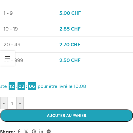
1 - 9
3.00
CHF
10 - 19
2.85
CHF
20 - 49
2.70
CHF
50 - 999
2.50
CHF
reste
12
:
03
:
06
pour être livré le
10.08
-
+
AJOUTER AU PANIER
Share: