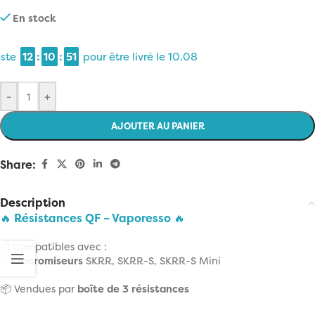
En stock
reste
12
:
10
:
51
pour être livré le
10.08
-
+
AJOUTER AU PANIER
Share:
Description
🔥
Résistances QF – Vaporesso
🔥
💨 Compatibles avec :
✅
Clearomiseurs
SKRR, SKRR-S, SKRR-S Mini
📦 Vendues par
boîte de 3 résistances