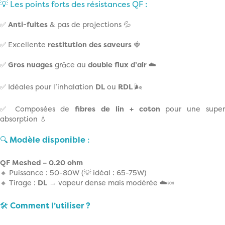
💡 Les points forts des résistances QF :
✅
Anti-fuites
& pas de projections 💦
✅ Excellente
restitution des saveurs
🍓
✅
Gros nuages
grâce au
double flux d’air
☁️
✅ Idéales pour l’inhalation
DL
ou
RDL
🌬️
✅ Composées de
fibres de lin + coton
pour une supe
absorption 💧
🔍
Modèle disponible
:
QF Meshed – 0.20 ohm
🔸 Puissance : 50-80W (💡 idéal : 65-75W)
🔸 Tirage :
DL
→ vapeur dense mais modérée ☁️🍬
🛠️
Comment l’utiliser ?