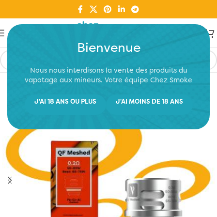
Bienvenue
Nous nous interdisons la vente des produits du
vapotage aux mineurs. Votre équipe Chez Smoke
J'AI 18 ANS OU PLUS
J'AI MOINS DE 18 ANS