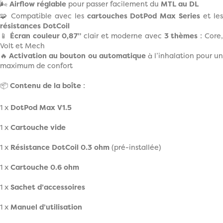
🌬️
Airflow réglable
pour passer facilement du
MTL au DL
🧩 Compatible avec les
cartouches DotPod Max Series
et le
résistances DotCoil
📱
Écran couleur 0,87”
clair et moderne avec
3 thèmes
: Core
Volt et Mech
🔥
Activation au bouton ou automatique
à l’inhalation pour u
maximum de confort
📦
Contenu de la boîte
:
1 x
DotPod Max V1.5
1 x
Cartouche vide
1 x
Résistance DotCoil 0.3 ohm
(pré-installée)
1 x
Cartouche 0.6 ohm
1 x
Sachet d’accessoires
1 x
Manuel d’utilisation