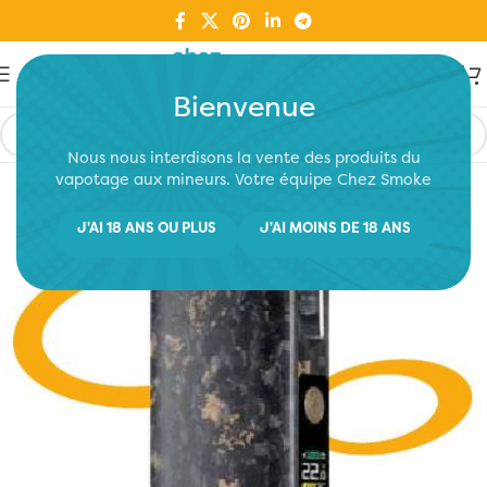
Bienvenue
Nous nous interdisons la vente des produits du
vapotage aux mineurs. Votre équipe Chez Smoke
J'AI 18 ANS OU PLUS
J'AI MOINS DE 18 ANS