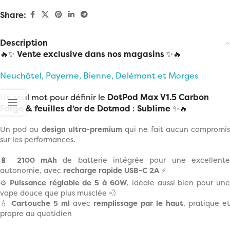
Share:
Description
🔥✨
Vente exclusive dans nos magasins
✨🔥
Neuchâtel, Payerne, Bienne, Delémont et Morges
Un seul mot pour définir le
DotPod Max V1.5 Carbon
Forgé & feuilles d’or de Dotmod
:
Sublime
✨🔥
Un pod au
design ultra-premium
qui ne fait aucun compromi
sur les performances.
🔋
2100 mAh
de batterie intégrée pour une excellent
autonomie, avec
recharge rapide USB-C 2A
⚡
⚙️
Puissance réglable de 5 à 60W
, idéale aussi bien pour un
vape douce que plus musclée 💨
💧
Cartouche 5 ml
avec
remplissage par le haut
, pratique et
propre au quotidien