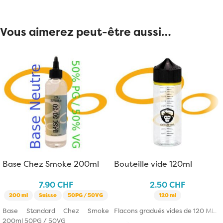
Vous aimerez peut-être aussi…
Base Chez Smoke 200ml
Bouteille vide 120ml
50PG / 50VG
7.90
CHF
2.50
CHF
200 ml
Suisse
50PG / 50VG
120 ml
Base Standard Chez Smoke
Flacons gradués vides de 120 ML.
200ml 50PG / 50VG