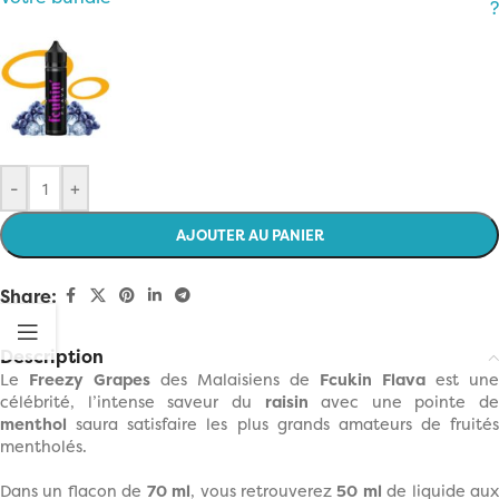
?
-
+
AJOUTER AU PANIER
Share:
Description
Le
Freezy Grapes
des Malaisiens de
Fcukin Flava
est une
célébrité, l’intense saveur du
raisin
avec une pointe de
menthol
saura satisfaire les plus grands amateurs de fruités
mentholés.
Dans un flacon de
7
0 ml
, vous retrouverez
5
0 ml
de liquide au