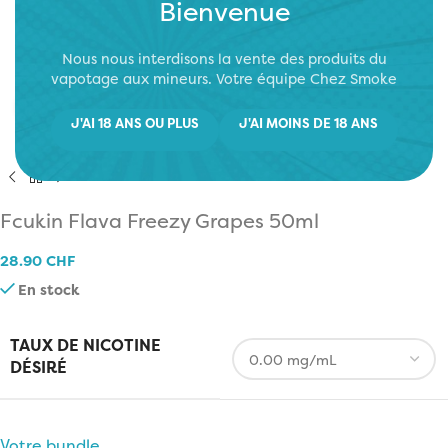
Bienvenue
Nous nous interdisons la vente des produits du
vapotage aux mineurs. Votre équipe Chez Smoke
Click to enlarge
J'AI 18 ANS OU PLUS
J'AI MOINS DE 18 ANS
Fcukin Flava Freezy Grapes 50ml
28.90
CHF
En stock
TAUX DE NICOTINE
DÉSIRÉ
Votre bundle