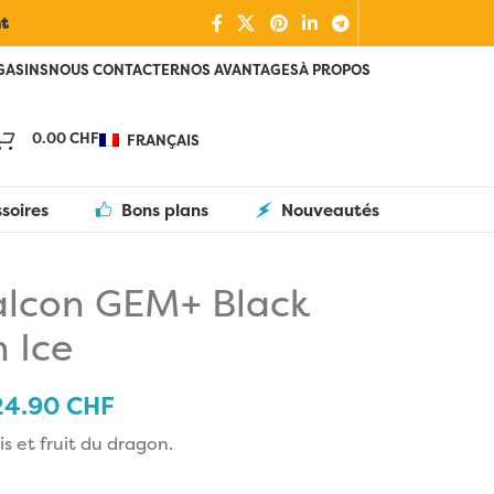
nt
GASINS
NOUS CONTACTER
NOS AVANTAGES
À PROPOS
0.00
CHF
FRANÇAIS
soires
Bons plans
Nouveautés
lcon GEM+ Black
 Ice
24.90
CHF
s et fruit du dragon.