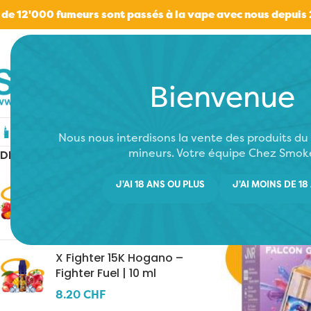
 de 12'000 fumeurs sont passés à la vape avec nous depuis
Bienvenue
Cigarettes électroniques
E-liquides
Rési
Nous nous interdisons la vente des produits d
mineurs. Votre équipe Chez Smok
DERNIERS AJOUTS
X Fighter 15K Uraken –
J'AI 18 ANS OU PLUS
J'AI MOINS DE 18
Fighter Fuel | 10 ml
8.20
CHF
X Fighter 15K Hogano –
Fighter Fuel | 10 ml
8.20
CHF