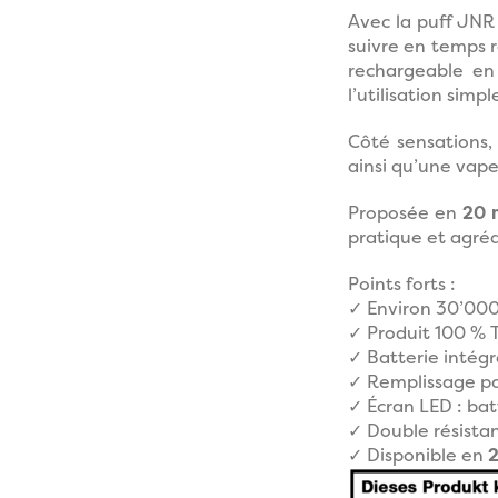
Avec la puff JNR
suivre en temps r
rechargeable en 
l’utilisation simp
Côté sensations,
ainsi qu’une vapeu
Proposée en
20 
pratique et agréa
Points forts :
✓ Environ 30’000
✓ Produit 100 %
✓ Batterie intég
✓ Remplissage par
✓ Écran LED : bat
✓ Double résista
✓ Disponible en
2