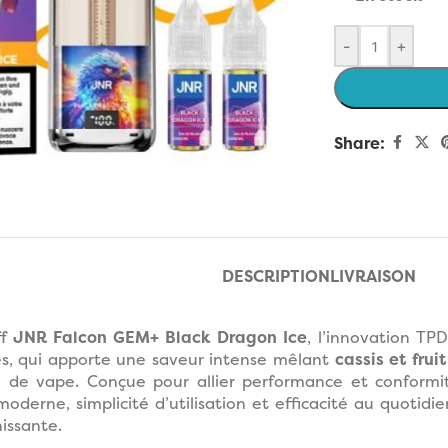
-
+
Share:
enlarge
DESCRIPTION
LIVRAISON
ff
JNR Falcon GEM+ Black Dragon Ice
, l’innovation T
es, qui apporte une saveur intense mêlant
cassis et fru
e de vape. Conçue pour allier performance et conformi
derne, simplicité d’utilisation et efficacité au quotidie
hissante.