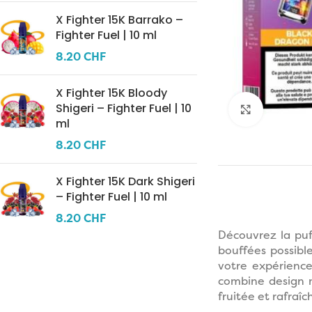
X Fighter 15K Barrako –
Fighter Fuel | 10 ml
8.20
CHF
X Fighter 15K Bloody
Shigeri – Fighter Fuel | 10
Click to 
ml
8.20
CHF
X Fighter 15K Dark Shigeri
– Fighter Fuel | 10 ml
8.20
CHF
Découvrez la pu
bouffées possibl
votre expérienc
combine design mo
fruitée et rafraîc