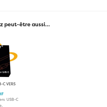
z peut-être aussi…
B-C VERS
HF
ers USB-C
e.