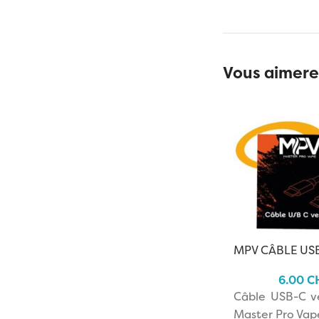
Vous aimere
MPV CÂBLE US
USB-C
6.00
C
Câble USB-C v
Master Pro Vap