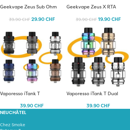
Geekvape Zeus Sub Ohm
Geekvape Zeus X RTA
29.90
CHF
19.90
CHF
39.90
CHF
39.90
CHF
Vaporesso iTank T
Vaporesso iTank T Dual
Mesh
39.90
CHF
39.90
CHF
NEUCHÂTEL
Chez Smoke