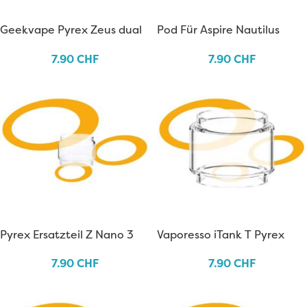
Geekvape Pyrex Zeus dual
Pod Für Aspire Nautilus
Bubble
Prime X
7.90
CHF
7.90
CHF
Pyrex Ersatzteil Z Nano 3
Vaporesso iTank T Pyrex
Geekvape
7.90
CHF
7.90
CHF