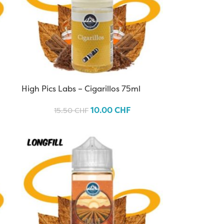
High Pics Labs – Cigarillos 75ml
10.00
CHF
15.50
CHF