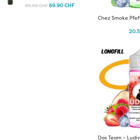
69.90
CHF
89.90
CHF
Chez Smoke Pfef
20.
Das Team – Ludiv