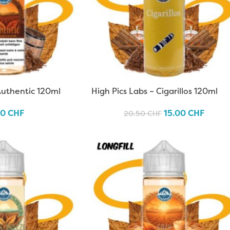
Authentic 120ml
High Pics Labs – Cigarillos 120ml
50
CHF
15.00
CHF
20.50
CHF