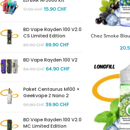
ELFBAR AF5000 Kit
15.90
CHF
17.90
CHF
BD Vape Rayden 100 V2.0
Chez Smoke Blau
CS Limited Edition
69.90
CHF
89.90
CHF
20.
BD Vape Rayden 100 V2
64.90
CHF
84.90
CHF
Paket Centaurus M100 +
Geekvape Z Nano 2
39.90
CHF
99.80
CHF
BD Vape Rayden 100 V2.0
MC Limited Edition