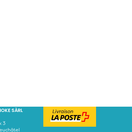
OKE SÀRL
x 3
euchâtel