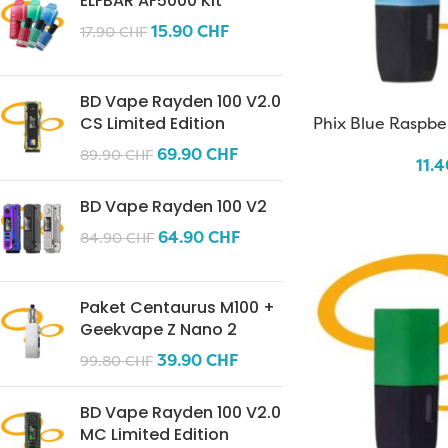
ELFBAR AF5000 Kit
15.90
CHF
17.90
CHF
BD Vape Rayden 100 V2.0
Phix Blue Raspbe
CS Limited Edition
69.90
CHF
89.90
CHF
11.
BD Vape Rayden 100 V2
64.90
CHF
84.90
CHF
Paket Centaurus M100 +
Geekvape Z Nano 2
39.90
CHF
99.80
CHF
BD Vape Rayden 100 V2.0
MC Limited Edition