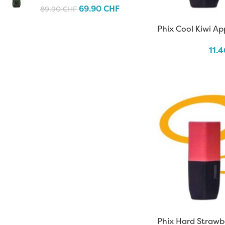
69.90
CHF
89.90
CHF
Phix Cool Kiwi Ap
11.
Phix Hard Strawb