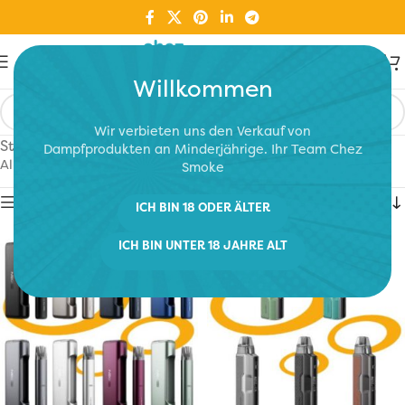
Willkommen
Wir verbieten uns den Verkauf von
Start
/
Elektronische Zigaretten
/
Kit Kleines Dampfen
Dampfprodukten an Minderjährige. Ihr Team Chez
Alle 5 Ergebnisse werden angezeigt
Smoke
Show sidebar
ICH BIN 18 ODER ÄLTER
ICH BIN UNTER 18 JAHRE ALT