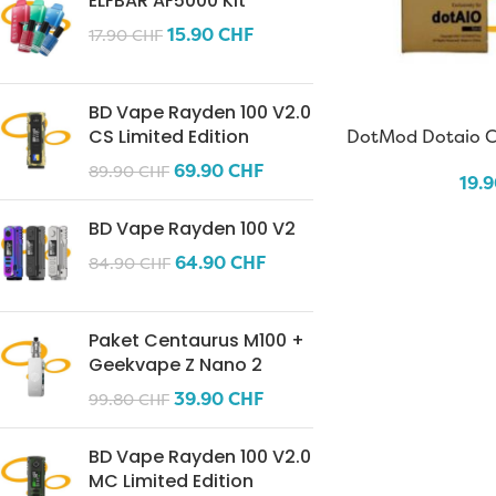
ELFBAR AF5000 Kit
15.90
CHF
17.90
CHF
BD Vape Rayden 100 V2.0
DotMod Dotaio C
CS Limited Edition
69.90
CHF
89.90
CHF
19.
BD Vape Rayden 100 V2
64.90
CHF
84.90
CHF
Paket Centaurus M100 +
Geekvape Z Nano 2
39.90
CHF
99.80
CHF
BD Vape Rayden 100 V2.0
MC Limited Edition