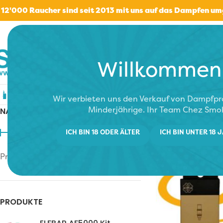
 12'000 Raucher sind seit 2013 mit uns auf das Dampfen u
Willkommen
Elektronische Zigaretten
E-Liquids
Verd
Wir verbieten uns den Verkauf von Dampfp
Minderjährige. Ihr Team Chez Smo
NACH PREIS FILTERN
Start
/
Verdampfe
ICH BIN 18 ODER ÄLTER
ICH BIN UNTER 18 
Preis:
10 CHF
—
20 CHF
FILTER
PRODUKTE