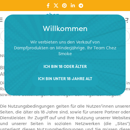
Willkommen
Wir verbieten uns den Verkauf von
Dampfprodukten an Minderjährige. Ihr Team Chez
Smoke
NUTZUNGSBEDINGUNGEN
ICH BIN 18 ODER ÄLTER
BEDINGUNGEN FÜR DIE NUTZUNG DER WEBSITE UND
ANDERER SEITEN IN SOZIALEN NETZWERKEN
ICH BIN UNTER 18 JAHRE ALT
Diese Website wird von SWISSMOKE Sàrl betrieben, mit Sitz in
Rue des Poteaux 3, 2000 Neuchâtel. Die Nutzung unserer Sites
sowie Ihre Bestellungen unterliegen den folgenden Regeln.
Die Nutzungsbedingungen gelten für alle Nutzer/innen unserer
Seiten, die älter als 18 Jahre sind, sowie für unsere Partner oder
Dienstleister. Ihr Zugriff auf und Ihre Nutzung unserer Websites
und unserer Seiten in sozialen Netzwerken (die „Sites“)
unterliegt diesen Nutzungsbedingungen und Sie müssen diese