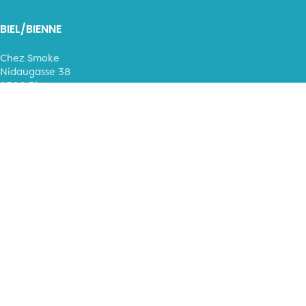
BIEL/BIENNE
Chez Smoke
Nidaugasse 38
2500 Bienne
T 079 466 40 36
MORGES
Chez Smoke
Grand-Rue 39
1110 Morges
T
079 340 02 76
SWISSMOKE SÀRL
Poteaux 3
2000 Neuchâtel
+41 79 376 60 75