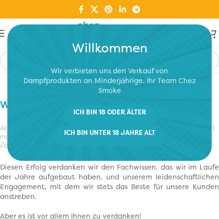
Willkommen
Wir verbieten uns den Verkauf von
Dampfprodukten an Minderjährige. Ihr Team Chez
Smoke
WER SIND WIR?
ICH BIN 18 ODER ÄLTER
Als Pionier in der französischen Schweiz hat unser Team Chez Smoke seit 2013
ICH BIN UNTER 18 JAHRE ALT
mehreren tausend Rauchern erfolgreich den Umstieg auf die elektronische
Zigarette ermöglicht.
Diesen Erfolg verdanken wir den Fachwissen, das wir im Laufe
der Jahre aufgebaut haben, und unserem leidenschaftlichen
Engagement, mit dem wir stets das Beste für unsere Kunden
anstreben.
Aber es ist vor allem Ihnen zu verdanken!