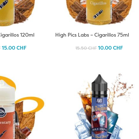
igarillos 120ml
High Pics Labs – Cigarillos 75ml
15.00
CHF
10.00
CHF
F
15.50
CHF