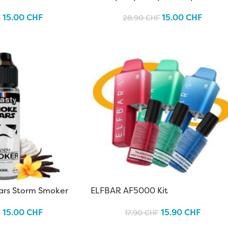
15.00
CHF
15.00
CHF
F
28.90
CHF
ars Storm Smoker
ELFBAR AF5000 Kit
15.00
CHF
15.90
CHF
F
17.90
CHF