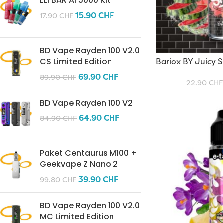
ELFBAR AF5000 Kit
15.90
CHF
17.90
CHF
BD Vape Rayden 100 V2.0
Bariox BY Juicy 
CS Limited Edition
69.90
CHF
89.90
CHF
22.90
CHF
BD Vape Rayden 100 V2
64.90
CHF
84.90
CHF
Paket Centaurus M100 +
Geekvape Z Nano 2
39.90
CHF
99.80
CHF
BD Vape Rayden 100 V2.0
MC Limited Edition