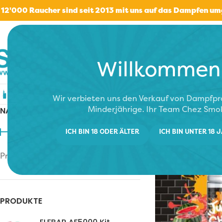
 12'000 Raucher sind seit 2013 mit uns auf das Dampfen u
Willkommen
Elektronische Zigaretten
E-Liquids
Verd
Wir verbieten uns den Verkauf von Dampfp
Minderjährige. Ihr Team Chez Smo
NACH PREIS FILTERN
Start
/
Tipps
/
Gute
ICH BIN 18 ODER ÄLTER
ICH BIN UNTER 18 
Preis:
10 CHF
—
30 CHF
FILTER
PRODUKTE