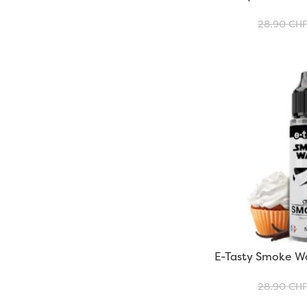
Rubin d’Amour
28.90
CH
E-Tasty Smoke W
28.90
CH