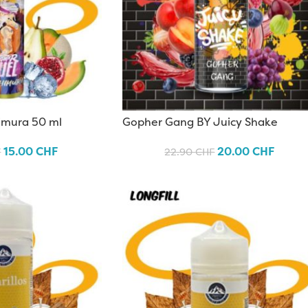
himura 50 ml
Gopher Gang BY Juicy Shake
15.00
CHF
20.00
CHF
F
22.90
CHF