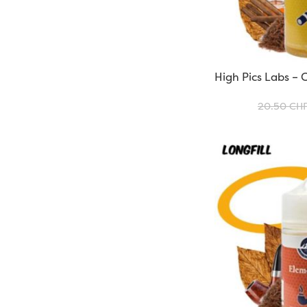
High Pics Labs – C
20.50
CH