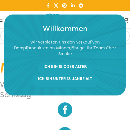
Willkommen
Wir verbieten uns den Verkauf von
Dampfprodukten an Minderjährige. Ihr Team Chez
Smoke
Morges
ICH BIN 18 ODER ÄLTER
ICH BIN UNTER 18 JAHRE ALT
Wir begrüssen Sie von Dienstag bis
Samstag