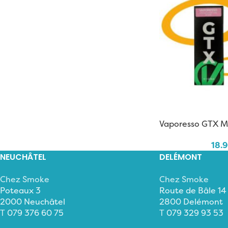
Vaporesso GTX M
18.
NEUCHÂTEL
DELÉMONT
Chez Smoke
Chez Smoke
Poteaux 3
Route de Bâle 14
2000 Neuchâtel
2800 Delémont
T
079 376 60 75
T
079 329 93 53