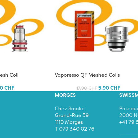
esh Coil
Vaporesso QF Meshed Coils
90
CHF
5.90
CHF
17.90
CHF
MORGES
SWISSM
Chez Smoke
Poteau
Grand-Rue 39
2000 N
1110 Morges
+41 79 
T
079 340 02 76