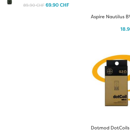
69.90
CHF
89.90
CHF
Aspire Nautilus B
18.
Dotmod DotCoils