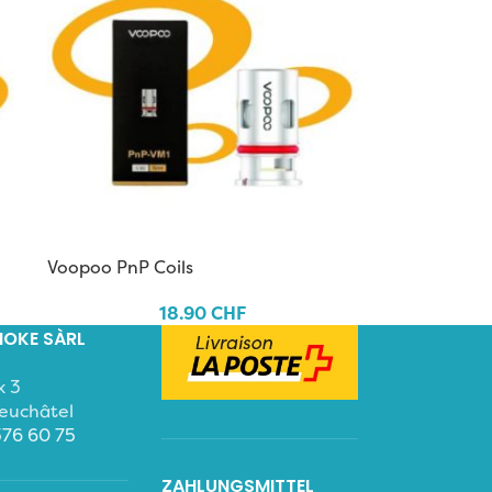
Voopoo PnP Coils
18.90
CHF
OKE SÀRL
x 3
euchâtel
376 60 75
ZAHLUNGSMITTEL