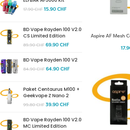
ELFBAR AF5000 Kit
15.90
CHF
17.90
CHF
BD Vape Rayden 100 V2.0
Aspire AF Mesh Co
CS Limited Edition
69.90
CHF
89.90
CHF
17.
BD Vape Rayden 100 V2
64.90
CHF
84.90
CHF
Paket Centaurus M100 +
Geekvape Z Nano 2
39.90
CHF
99.80
CHF
BD Vape Rayden 100 V2.0
MC Limited Edition