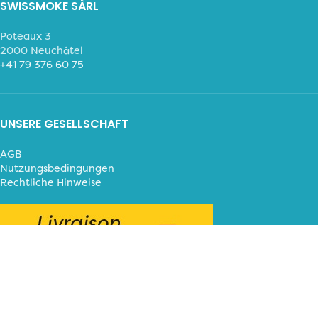
SWISSMOKE SÀRL
Poteaux 3
2000 Neuchâtel
+41 79 376 60 75
UNSERE GESELLSCHAFT
AGB
Nutzungsbedingungen
Rechtliche Hinweise