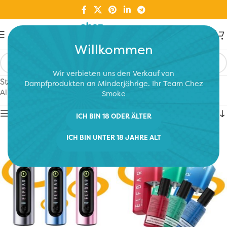
Willkommen
Wir verbieten uns den Verkauf von
Start
/
Mini Pods
/
Puff
/
Kits
Dampfprodukten an Minderjährige. Ihr Team Chez
Alle 3 Ergebnisse werden angezeigt
Smoke
Show sidebar
ICH BIN 18 ODER ÄLTER
ICH BIN UNTER 18 JAHRE ALT