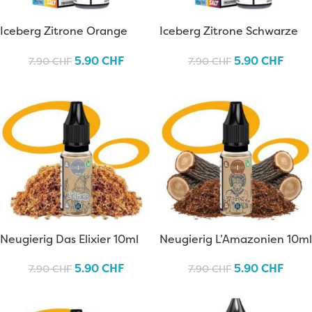
Iceberg Zitrone Orange
Iceberg Zitrone Schwarze
10ml
Johannisbeere Mandarine
5.90
CHF
5.90
CHF
7.90
CHF
7.90
CHF
10ml
Neugierig Das Elixier 10ml
Neugierig L’Amazonien 10ml
5.90
CHF
5.90
CHF
7.90
CHF
7.90
CHF