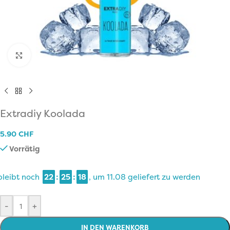
Click to enlarge
Extradiy Koolada
5.90
CHF
Vorrätig
bleibt noch
22
:
25
:
17
, um
11.08
geliefert zu werden
-
+
IN DEN WARENKORB