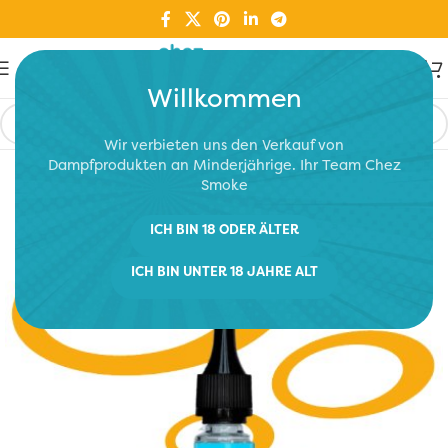
Willkommen
Wir verbieten uns den Verkauf von
Dampfprodukten an Minderjährige. Ihr Team Chez
Smoke
ICH BIN 18 ODER ÄLTER
ICH BIN UNTER 18 JAHRE ALT