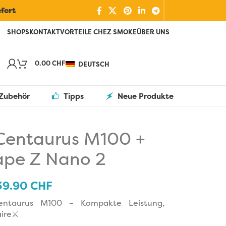
efert
SHOPS
KONTAKT
VORTEILE CHEZ SMOKE
ÜBER UNS
0.00
CHF
DEUTSCH
Zubehör
Tipps
Neue Produkte
Centaurus M100 +
ape Z Nano 2
39.90
CHF
entaurus M100 – Kompakte Leistung,
ire⚔️