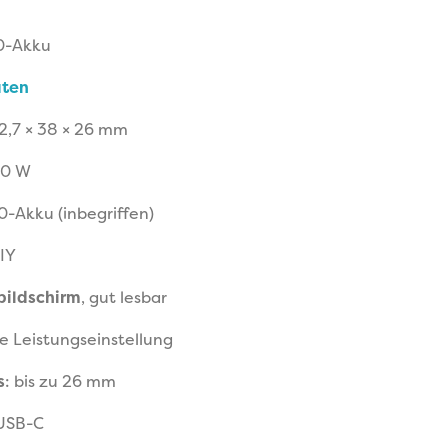
50-Akku
aten
92,7 × 38 × 26 mm
100 W
50-Akku (inbegriffen)
DIY
bildschirm
, gut lesbar
se Leistungseinstellung
s
: bis zu 26 mm
 USB-C