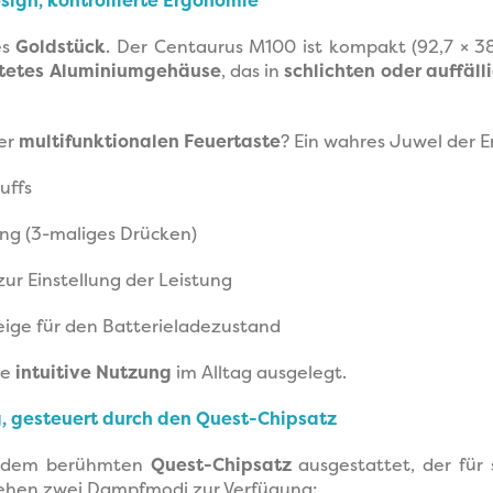
sign, kontrollierte Ergonomie
es
Goldstück
. Der Centaurus M100 ist kompakt (92,7 × 38
tetes
Aluminiumgehäuse
, das in
schlichten oder auffäl
der
multifunktionalen Feuertaste
? Ein wahres Juwel der 
uffs
ung (3-maliges Drücken)
ur Einstellung der Leistung
ige für den Batterieladezustand
ne
intuitive Nutzung
im Alltag ausgelegt.
, gesteuert durch den Quest-Chipsatz
t dem berühmten
Quest-Chipsatz
ausgestattet, der für
stehen zwei Dampfmodi zur Verfügung: