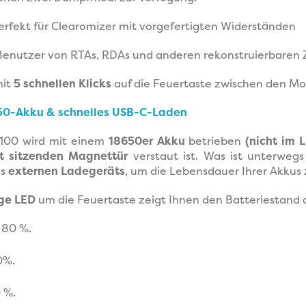
perfekt für Clearomizer mit vorgefertigten Widerständen
 Benutzer von RTAs, RDAs und anderen rekonstruierbaren 
mit
5 schnellen Klicks
auf die Feuertaste zwischen den Mo
50-Akku & schnelles USB-C-Laden
100 wird mit einem
18650er Akku
betrieben
(nicht im 
t sitzenden Magnettür
verstaut ist. Was ist unterwegs
es
externen Ladegeräts
, um die Lebensdauer Ihrer Akkus 
ige LED
um die Feuertaste zeigt Ihnen den Batteriestand a
s 80 %.
0%.
0 %.