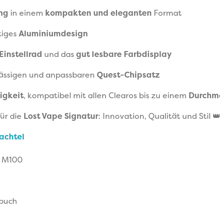
ng
in einem
kompakten und eleganten
Format
tiges
Aluminiumdesign
 Einstellrad
und das
gut lesbare Farbdisplay
lässigen und anpassbaren
Quest-Chipsatz
tigkeit
, kompatibel mit allen Clearos bis zu einem
Durchm
für die
Lost Vape Signatur
: Innovation, Qualität und Stil 👑
hachtel
s M100
buch