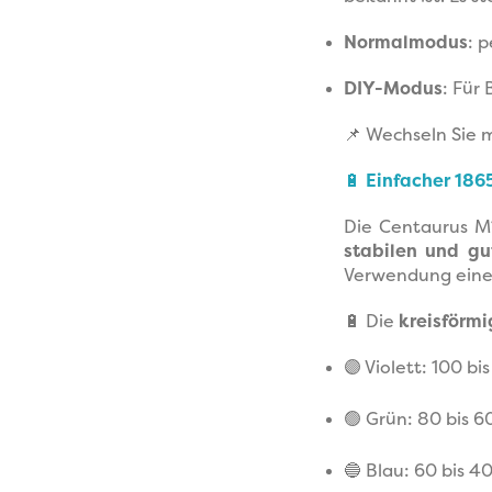
Normalmodus
: 
DIY-Modus
: Für
📌 Wechseln Sie 
🔋
Einfacher 186
Die Centaurus M
stabilen und gu
Verwendung ein
🔋 Die
kreisförm
🟣 Violett: 100 bi
🟢 Grün: 80 bis 6
🔵 Blau: 60 bis 4