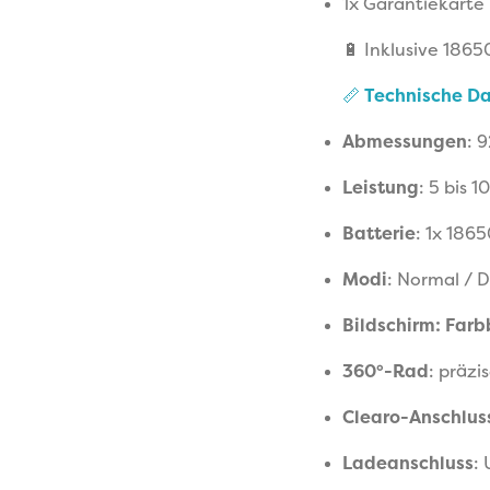
1x Garantiekarte
🔋
Inklusive 186
📏
Technische D
Abmessungen
: 
Leistung
: 5 bis 
Batterie
: 1x 186
Modi
: Normal / 
Bildschirm: Farb
360°-Rad
: präzi
Clearo-Anschlus
Ladeanschluss
: