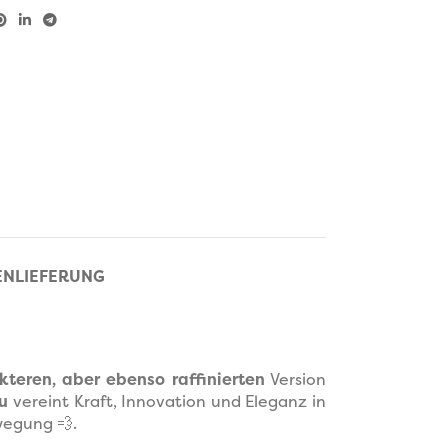
EN
LIEFERUNG
teren, aber ebenso raffinierten
Version
u
vereint Kraft, Innovation und Eleganz in
wegung 💨.