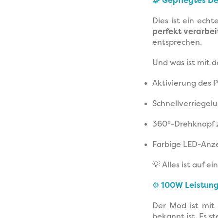
🧩
Gepflegtes De
Dies ist ein echt
perfekt verarbei
entsprechen.
Und was ist mit 
Aktivierung des P
Schnellverriegel
360°-Drehknopf z
Farbige LED-Anze
💡 Alles ist auf ei
⚙️
100W Leistung
Der Mod ist mi
bekannt ist. Es 