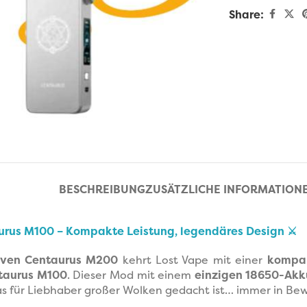
Share:
enlarge
BESCHREIBUNG
ZUSÄTZLICHE INFORMATION
urus M100 – Kompakte Leistung, legendäres Design ⚔️
iven Centaurus M200
kehrt Lost Vape mit einer
kompak
taurus M100
. Dieser Mod mit einem
einzigen 18650-Akk
s für Liebhaber großer Wolken gedacht ist… immer in Be