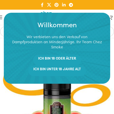
Willkommen
Wir verbieten uns den Verkauf von
Dampfprodukten an Minderjährige. Ihr Team Chez
Smoke
ICH BIN 18 ODER ÄLTER
ICH BIN UNTER 18 JAHRE ALT