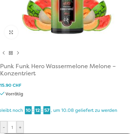
Click to enlarge
Punk Funk Hero Wassermelone Melone –
Konzentriert
15.90
CHF
Vorrätig
bleibt noch
10
:
12
:
57
, um
10.08
geliefert zu werden
-
+